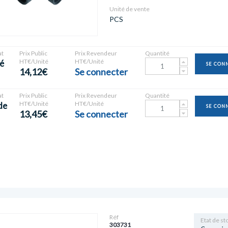
Unité de vente
PCS
t
Prix Public
Prix Revendeur
Quantité
HT€/Unité
HT€/Unité
é
SE CON
14,12€
Se connecter
t
Prix Public
Prix Revendeur
Quantité
HT€/Unité
HT€/Unité
de
SE CON
13,45€
Se connecter
Réf
Etat de st
303731