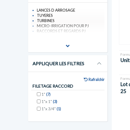
LANCES D ARROSAGE
TUYERES
TURBINES
MICRO-IRRIGATION POUR PJ
RACCORDS ET REGARDS PJ
Forma
Unit
APPLIQUER LES FILTRES
Forma
Rafraîchir
Lot 
FILETAGE RACCORD
25
1"
(7)
1"x 1"
(3)
1"x 3/4"
(1)