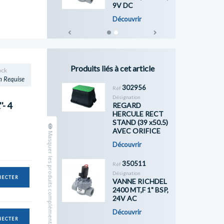
9V DC
Découvrir
Previous
Next
Produits liés à cet article
ock
n Requise
302956
Réf
Désignation
- 4
REGARD
HERCULE RECT
STAND (39 x50.5)
AVEC ORIFICE
Masquer les produits complémentaires
Découvrir
350511
Réf
Désignation
NECTER
VANNE RICHDEL
2400 MT,F 1" BSP,
24V AC
Découvrir
NECTER