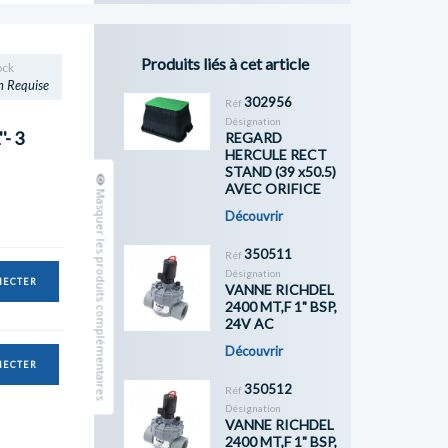
Produits liés à cet article
ock
n Requise
302956
Réf
Désignation
- 3
REGARD
HERCULE RECT
STAND (39 x50.5)
AVEC ORIFICE
Masquer les produits complémentaires
Découvrir
350511
Réf
Désignation
NECTER
VANNE RICHDEL
2400 MT,F 1" BSP,
24V AC
Découvrir
NECTER
350512
Réf
Désignation
VANNE RICHDEL
2400 MT,F 1" BSP,