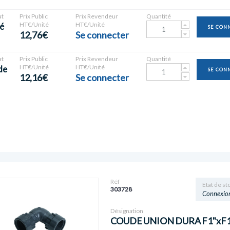
t
Prix Public
Prix Revendeur
Quantité
HT€/Unité
HT€/Unité
é
SE CON
12,76€
Se connecter
t
Prix Public
Prix Revendeur
Quantité
HT€/Unité
HT€/Unité
de
SE CON
12,16€
Se connecter
Réf
Etat de st
303728
Connexio
Désignation
COUDE UNION DURA F1"xF1