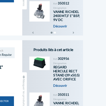
350512
Réf
Désignation
VANNE RICHDEL
2400 MT,F 1" BSP,
9V DC
Découvrir
Previous
Next
Produits liés à cet article
ock
n Requise
302956
Réf
Désignation
1"
REGARD
HERCULE RECT
STAND (39 x50.5)
AVEC ORIFICE
Masquer les produits complémentaires
Découvrir
350511
Réf
Désignation
NECTER
VANNE RICHDEL