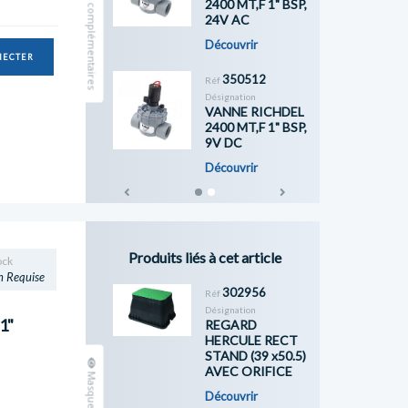
2400 MT,F 1" BSP,
24V AC
Découvrir
NECTER
350512
Réf
Désignation
VANNE RICHDEL
2400 MT,F 1" BSP,
9V DC
Découvrir
Previous
Next
Produits liés à cet article
ock
n Requise
302956
Réf
Désignation
1"
REGARD
HERCULE RECT
STAND (39 x50.5)
AVEC ORIFICE
Découvrir