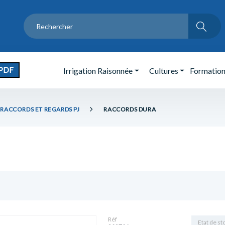
PDF
Irrigation Raisonnée
Cultures
Formatio
RACCORDS ET REGARDS PJ
RACCORDS DURA
Réf
Etat de st