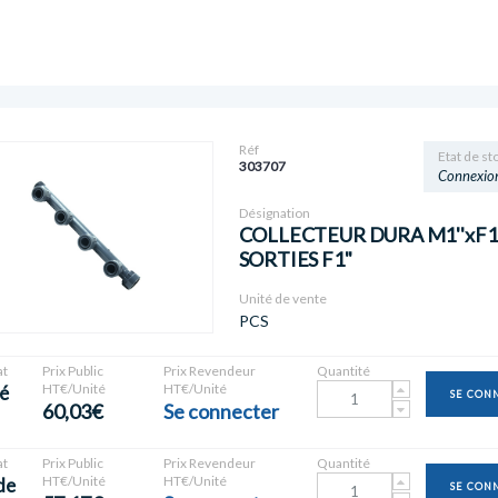
Réf
Etat de st
303707
Connexio
Désignation
COLLECTEUR DURA M1''xF1''
SORTIES F1"
Unité de vente
PCS
t
Prix Public
Prix Revendeur
Quantité
HT€/Unité
HT€/Unité
é
SE CON
60,03€
Se connecter
t
Prix Public
Prix Revendeur
Quantité
HT€/Unité
HT€/Unité
de
SE CON