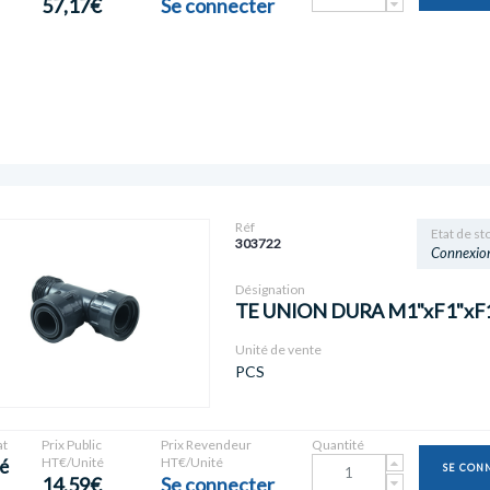
57,17€
Se connecter
Réf
Etat de st
303722
Connexio
Désignation
TE UNION DURA M1"xF1"xF
Unité de vente
PCS
t
Prix Public
Prix Revendeur
Quantité
HT€/Unité
HT€/Unité
é
SE CON
14,59€
Se connecter