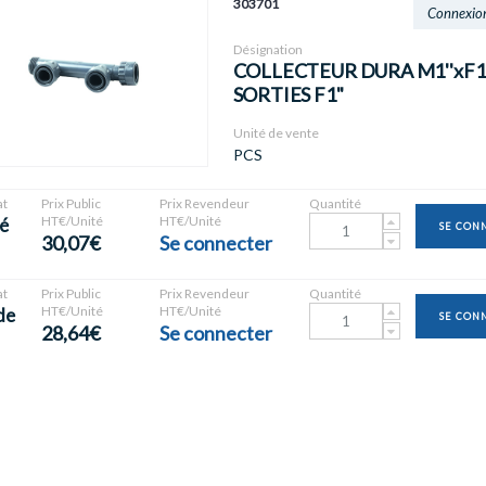
303701
Connexio
Désignation
COLLECTEUR DURA M1''xF1''
SORTIES F1"
Unité de vente
PCS
t
Prix Public
Prix Revendeur
Quantité
HT€/Unité
HT€/Unité
é
SE CON
30,07€
Se connecter
t
Prix Public
Prix Revendeur
Quantité
HT€/Unité
HT€/Unité
de
SE CON
28,64€
Se connecter