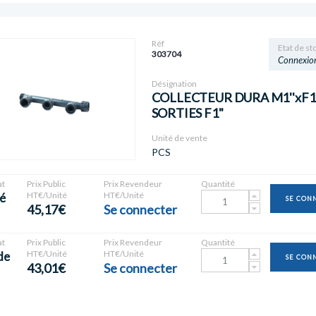
Réf
Etat de st
303704
Connexio
Désignation
COLLECTEUR DURA M1''xF1''
SORTIES F1"
Unité de vente
PCS
t
Prix Public
Prix Revendeur
Quantité
HT€/Unité
HT€/Unité
é
SE CON
45,17€
Se connecter
t
Prix Public
Prix Revendeur
Quantité
HT€/Unité
HT€/Unité
de
SE CON
43,01€
Se connecter