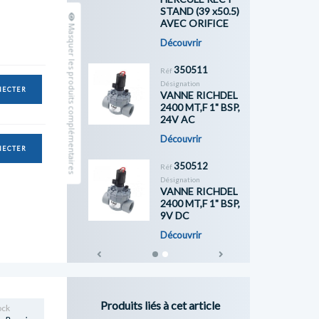
STAND (39 x50.5)
AVEC ORIFICE
Masquer les produits complémentaires
Découvrir
350511
Réf
Désignation
NECTER
VANNE RICHDEL
2400 MT,F 1" BSP,
24V AC
Découvrir
NECTER
350512
Réf
Désignation
VANNE RICHDEL
2400 MT,F 1" BSP,
9V DC
Découvrir
Previous
Next
Produits liés à cet article
ock