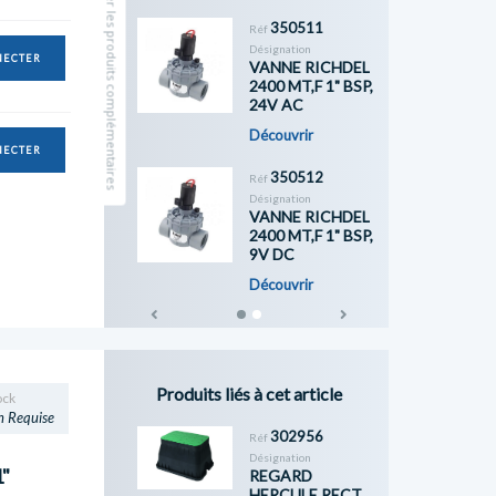
Masquer les produits complémentaires
350511
Réf
Désignation
NECTER
VANNE RICHDEL
2400 MT,F 1" BSP,
24V AC
Découvrir
NECTER
350512
Réf
Désignation
VANNE RICHDEL
2400 MT,F 1" BSP,
9V DC
Découvrir
Previous
Next
Produits liés à cet article
ock
n Requise
302956
Réf
Désignation
"
REGARD
HERCULE RECT