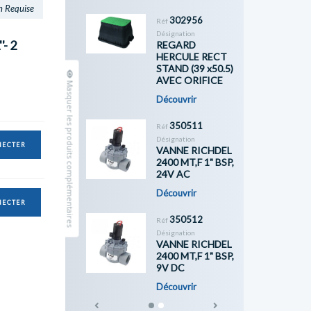
n Requise
302956
Réf
Désignation
- 2
REGARD
HERCULE RECT
STAND (39 x50.5)
AVEC ORIFICE
Masquer les produits complémentaires
Découvrir
350511
Réf
Désignation
NECTER
VANNE RICHDEL
2400 MT,F 1" BSP,
24V AC
Découvrir
NECTER
350512
Réf
Désignation
VANNE RICHDEL
2400 MT,F 1" BSP,
9V DC
Découvrir
Previous
Next