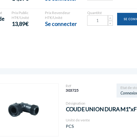
t
Prix Public
Prix Revendeur
Quantité
HT€/Unité
HT€/Unité
de
SE CON
13,89€
Se connecter
Réf
Etat de st
303725
Connexio
Désignation
COUDE UNION DURA M1"xF
Unité de vente
PCS