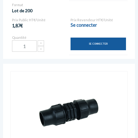
Format
Lot de 200
Prix Public HT€/Unité
Prix Revendeur HT€/Unité
Se connecter
1,87€
Quantité
SE CONNECTER