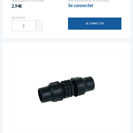
Prix Public HT€/Unité
Prix Revendeur HT€/Unité
Se connecter
2,94€
Quantité
SE CONNECTER