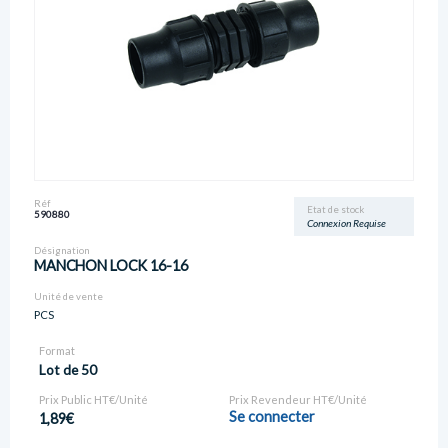
Réf
Etat de stock
590880
Connexion Requise
Désignation
MANCHON LOCK 16-16
Unité de vente
PCS
Format
Lot de 50
Prix Public HT€/Unité
Prix Revendeur HT€/Unité
Se connecter
1,89€