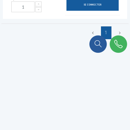
SE CONNECTER
1
On a plein de choses à vous
raconter !
Abonnez-vous à notre newsletter pour ne rien rater.
VALIDER