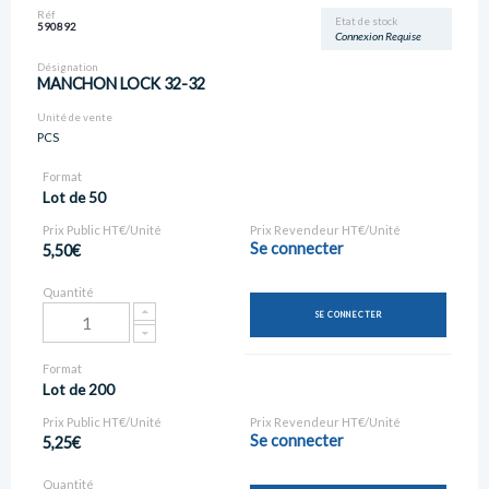
Réf
Etat de stock
590892
Connexion Requise
Désignation
MANCHON LOCK 32-32
Unité de vente
PCS
Format
Lot de 50
Prix Public HT€/Unité
Prix Revendeur HT€/Unité
Se connecter
5,50€
Quantité
SE CONNECTER
Format
Lot de 200
Prix Public HT€/Unité
Prix Revendeur HT€/Unité
Se connecter
5,25€
Quantité