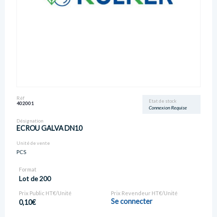
Réf
Etat de stock
402001
Connexion Requise
Désignation
ECROU GALVA DN10
Unité de vente
PCS
Format
Lot de 200
Prix Public HT€/Unité
Prix Revendeur HT€/Unité
Se connecter
0,10€