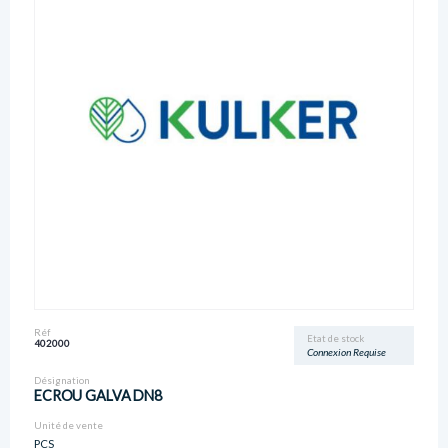
Réf
Etat de stock
402000
Connexion Requise
Désignation
ECROU GALVA DN8
Unité de vente
PCS