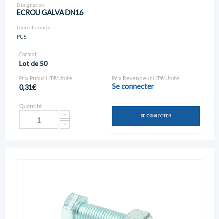
Désignation
ECROU GALVA DN16
Unité de vente
PCS
Format
Lot de 50
Prix Public HT€/Unité
Prix Revendeur HT€/Unité
Se connecter
0,31€
Quantité
SE CONNECTER