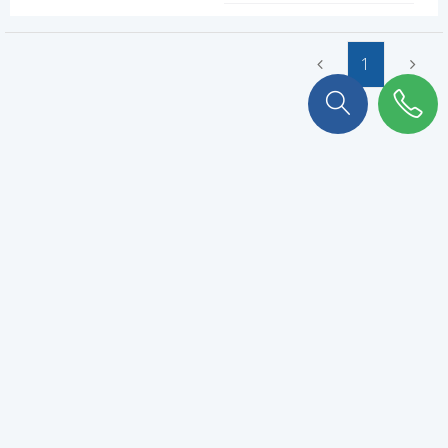
1
On a plein de choses à vous
raconter !
Abonnez-vous à notre newsletter pour ne rien rater.
VALIDER