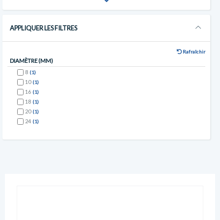
APPLIQUER LES FILTRES
Rafraîchir
DIAMÈTRE (MM)
8
(1)
10
(1)
16
(1)
18
(1)
20
(1)
24
(1)