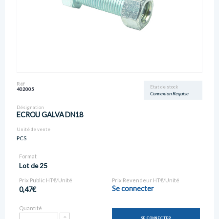
Réf
Etat de stock
402005
Connexion Requise
Désignation
ECROU GALVA DN18
Unité de vente
PCS
Format
Lot de 25
Prix Public HT€/Unité
Prix Revendeur HT€/Unité
Se connecter
0,47€
Quantité
SE CONNECTER