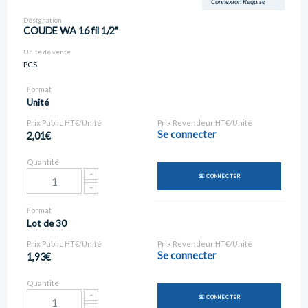
Connexion Requise
Désignation
COUDE WA 16 fil 1/2"
Unité de vente
PCS
Format
Unité
Prix Public HT€/Unité
Prix Revendeur HT€/Unité
Se connecter
2,01€
Quantité
SE CONNECTER
Format
Lot de 30
Prix Public HT€/Unité
Prix Revendeur HT€/Unité
Se connecter
1,93€
Quantité
SE CONNECTER