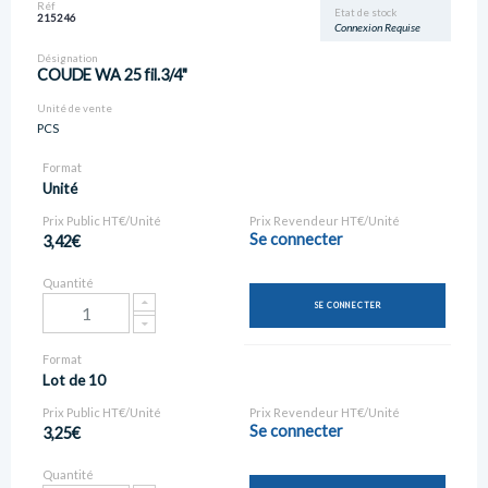
Réf
Etat de stock
215246
Connexion Requise
Désignation
COUDE WA 25 fil.3/4"
Unité de vente
PCS
Format
Unité
Prix Public HT€/Unité
Prix Revendeur HT€/Unité
Se connecter
3,42€
Quantité
SE CONNECTER
Format
Lot de 10
Prix Public HT€/Unité
Prix Revendeur HT€/Unité
Se connecter
3,25€
Quantité