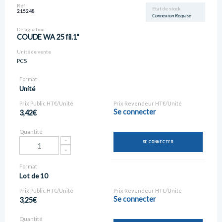
Réf
Etat de stock
215248
Connexion Requise
Désignation
COUDE WA 25 fil.1"
Unité de vente
PCS
Format
Unité
Prix Public HT€/Unité
Prix Revendeur HT€/Unité
Se connecter
3,42€
Quantité
SE CONNECTER
Format
Lot de 10
Prix Public HT€/Unité
Prix Revendeur HT€/Unité
Se connecter
3,25€
Quantité