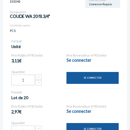
Etat de stock
215242
Connexion Requise
Désignation
COUDE WA 20 fil.3/4"
Unité de vente
PCS
Format
Unité
Prix Public HT€/Unité
Prix Revendeur HT€/Unité
Se connecter
3,11€
Quantité
SE CONNECTER
Format
Lot de 20
Prix Public HT€/Unité
Prix Revendeur HT€/Unité
Se connecter
2,97€
Quantité
SE CONNECTER