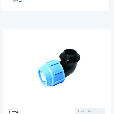
3/4"
(4)
Réf
Etat de stock
215238