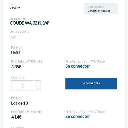
Réf
Etat de stock
215252
Connexion Requise
Désignation
COUDE WA 32 fil.3/4"
Unité de vente
PCS
Format
Unité
Prix Public HT€/Unité
Prix Revendeur HT€/Unité
Se connecter
4,35€
Quantité
SE CONNECTER
Format
Lot de 10
Prix Public HT€/Unité
Prix Revendeur HT€/Unité
Se connecter
4,14€
Quantité