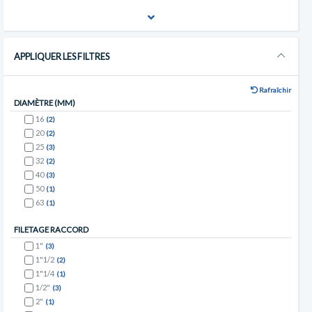
APPLIQUER LES FILTRES
Rafraîchir
DIAMÈTRE (MM)
16
(2)
20
(2)
25
(3)
32
(2)
40
(3)
50
(1)
63
(1)
FILETAGE RACCORD
1"
(3)
1"1/2
(2)
1"1/4
(1)
1/2"
(3)
2"
(1)