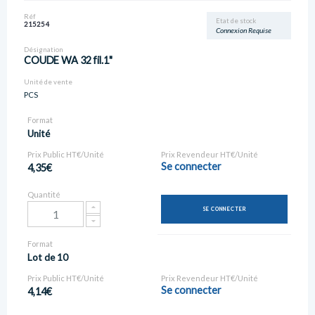
Réf
Etat de stock
215254
Connexion Requise
Désignation
COUDE WA 32 fil.1"
Unité de vente
PCS
Format
Unité
Prix Public HT€/Unité
Prix Revendeur HT€/Unité
Se connecter
4,35€
Quantité
SE CONNECTER
Format
Lot de 10
Prix Public HT€/Unité
Prix Revendeur HT€/Unité
Se connecter
4,14€