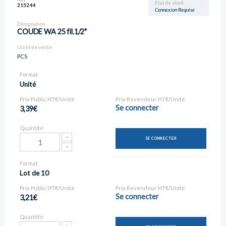
Etat de stock
215244
Connexion Requise
Désignation
COUDE WA 25 fil.1/2"
Unité de vente
PCS
Format
Unité
Prix Public HT€/Unité
Prix Revendeur HT€/Unité
Se connecter
3,39€
Quantité
SE CONNECTER
Format
Lot de 10
Prix Public HT€/Unité
Prix Revendeur HT€/Unité
Se connecter
3,21€
Quantité