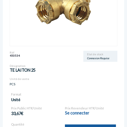
Réf
Etat de stock
450534
Connexion Requise
Désignation
TE LAITON 25
Unité de vente
PCS
Format
Unité
Prix Public HT€/Unité
Prix Revendeur HT€/Unité
Se connecter
33,67€
Quantité