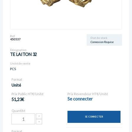
Réf
Etat de stock
450537
Connexion Requise
Désignation
TE LAITON 32
Unité de vente
PCS
Format
Unité
Prix Public HT€/Unité
Prix Revendeur HT€/Unité
Se connecter
51,23€
Quantité
SE CONNECTER
Format