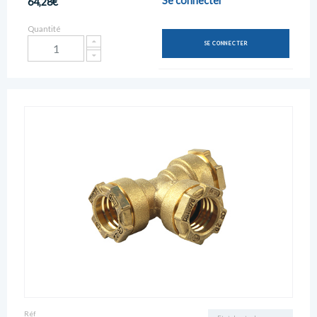
Se connecter
64,28€
Quantité
SE CONNECTER
Réf