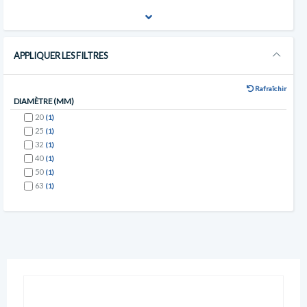
APPLIQUER LES FILTRES
Rafraîchir
DIAMÈTRE (MM)
20
(1)
25
(1)
32
(1)
40
(1)
50
(1)
63
(1)