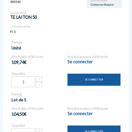
Etat de stock
450543
Connexion Requise
Désignation
TE LAITON 50
Unité de vente
PCS
Format
Unité
Prix Public HT€/Unité
Prix Revendeur HT€/Unité
Se connecter
109,74€
Quantité
SE CONNECTER
Format
Lot de 5
Prix Public HT€/Unité
Prix Revendeur HT€/Unité
Se connecter
104,50€
Quantité
SE CONNECTER