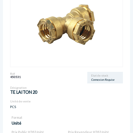
Réf
Etat de stock
450531
Connexion Requise
Désignation
TE LAITON 20
Unité de vente
PCS
Format
Unité
Prix Public HT€/Unité
Prix Revendeur HT€/Unité