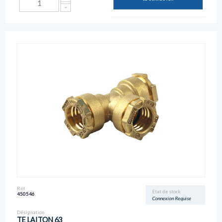
Réf
Etat de stock
450546
Connexion Requise
Désignation
TE LAITON 63