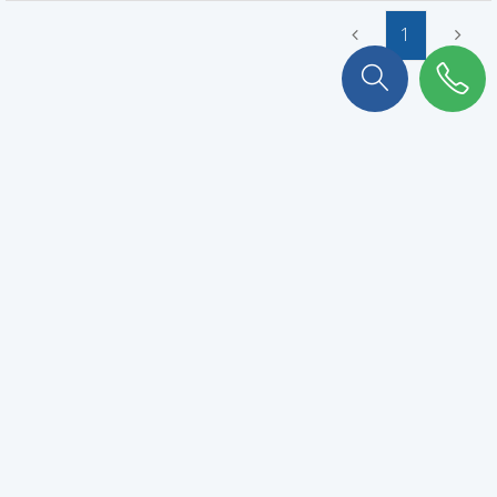
1
On a plein de choses à vous
raconter !
Abonnez-vous à notre newsletter pour ne rien rater.
VALIDER