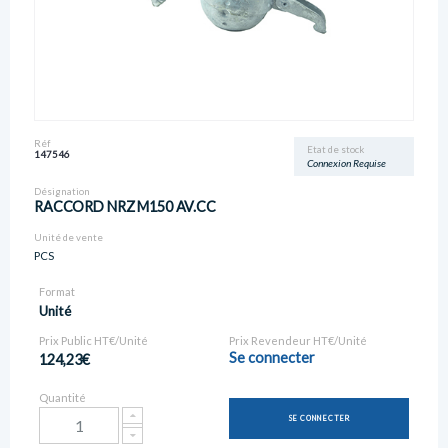
Réf
Etat de stock
147546
Connexion Requise
Désignation
RACCORD NRZ M150 AV.CC
Unité de vente
PCS
Format
Unité
Prix Public HT€/Unité
Prix Revendeur HT€/Unité
Se connecter
124,23€
Quantité
SE CONNECTER