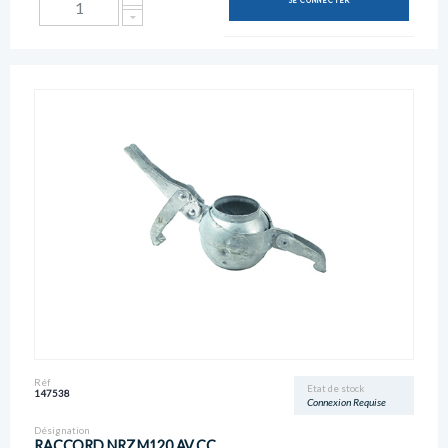
SE CONNECTER
Réf
Etat de stock
147538
Connexion Requise
Désignation
RACCORD NRZ M120 AV.CC