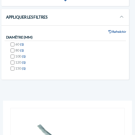
APPLIQUER LES FILTRES
Rafraîchir
DIAMÈTRE (MM)
60
(1)
80
(1)
100
(1)
120
(1)
150
(1)