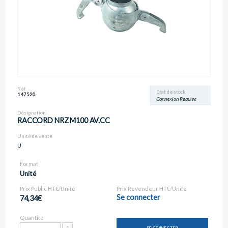
Réf
Etat de stock
147520
Connexion Requise
Désignation
RACCORD NRZ M100 AV.CC
Unité de vente
U
Format
Unité
Prix Public HT€/Unité
Prix Revendeur HT€/Unité
Se connecter
74,34€
Quantité