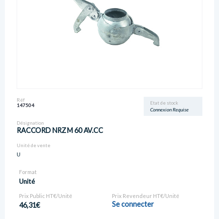
Réf
Etat de stock
147504
Connexion Requise
Désignation
RACCORD NRZ M 60 AV.CC
Unité de vente
U
Format
Unité
Prix Public HT€/Unité
Prix Revendeur HT€/Unité
Se connecter
46,31€