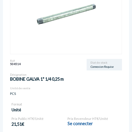
Réf
Etat de stock
504514
Connexion Requise
Désignation
BOBINE GALVA 1" 1/4 0,25 m
Unité de vente
PCS
Format
Unité
Prix Public HT€/Unité
Prix Revendeur HT€/Unité
Se connecter
21,51€