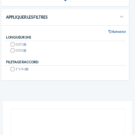
APPLIQUER LES FILTRES
Rafraîchir
LONGUEUR (M)
0,25
(1)
0,50
(1)
FILETAGE RACCORD
1"1/4
(2)