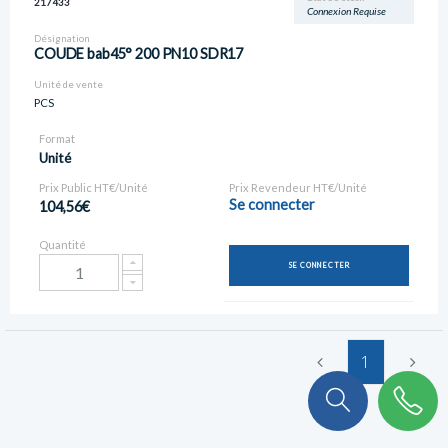
217433
Connexion Requise
Désignation
COUDE bab45° 200 PN10 SDR17
Unité de vente
PCS
Format
Unité
Prix Public HT€/Unité
Prix Revendeur HT€/Unité
Se connecter
104,56€
Quantité
SE CONNECTER
1