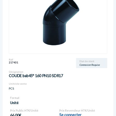
Réf
Etat de stock
217431
Connexion Requise
Désignation
COUDE bab45° 160 PN10 SDR17
Unité de vente
PCS
Format
Unité
Prix Public HT€/Unité
Prix Revendeur HT€/Unité
Se connecter
66,00€