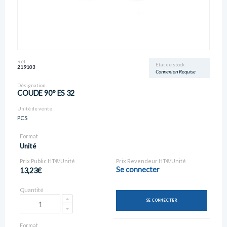
Réf
Etat de stock
219103
Connexion Requise
Désignation
COUDE 90° ES 32
Unité de vente
PCS
Format
Unité
Prix Public HT€/Unité
Prix Revendeur HT€/Unité
Se connecter
13,23€
Quantité
SE CONNECTER
Format