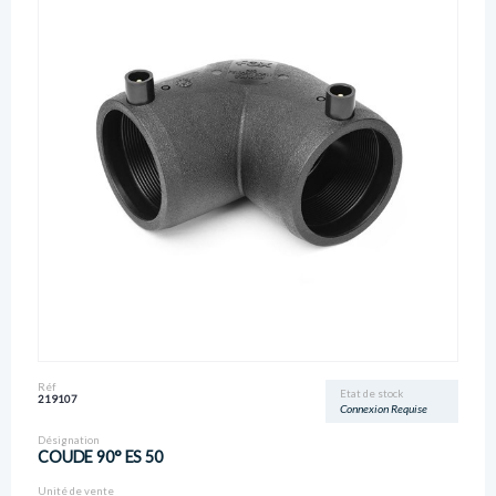
Réf
Etat de stock
219107
Connexion Requise
Désignation
COUDE 90° ES 50
Unité de vente