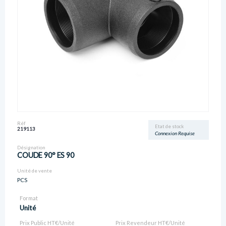
Réf
Etat de stock
219113
Connexion Requise
Désignation
COUDE 90° ES 90
Unité de vente
PCS
Format
Unité
Prix Public HT€/Unité
Prix Revendeur HT€/Unité