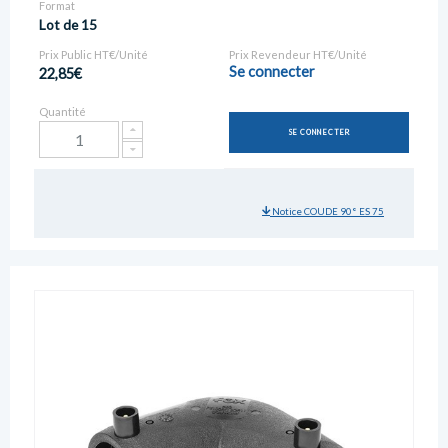
Format
Lot de 15
Prix Public HT€/Unité
Prix Revendeur HT€/Unité
Se connecter
22,85€
Quantité
SE CONNECTER
Notice COUDE 90° ES 75