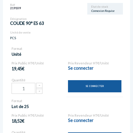
Réf
Etat de stock
219109
Connexion Requise
Désignation
COUDE 90° ES 63
Unité de vente
PCS
Format
Unité
Prix Public HT€/Unité
Prix Revendeur HT€/Unité
Se connecter
19,45€
Quantité
SE CONNECTER
Format
Lot de 25
Prix Public HT€/Unité
Prix Revendeur HT€/Unité
Se connecter
18,52€
Quantité