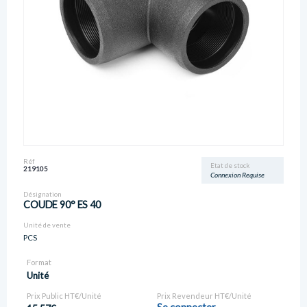
Réf
Etat de stock
219105
Connexion Requise
Désignation
COUDE 90° ES 40
Unité de vente
PCS
Format
Unité
Prix Public HT€/Unité
Prix Revendeur HT€/Unité