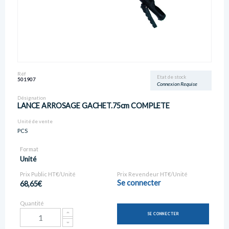
Réf
Etat de stock
501907
Connexion Requise
Désignation
LANCE ARROSAGE GACHET.75cm COMPLETE
Unité de vente
PCS
Format
Unité
Prix Public HT€/Unité
Prix Revendeur HT€/Unité
Se connecter
68,65€
Quantité
SE CONNECTER