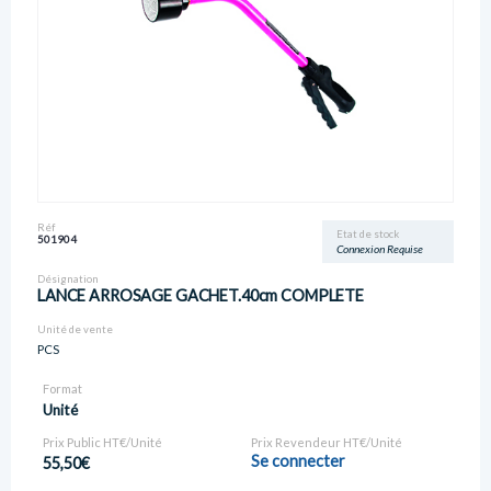
Réf
Etat de stock
501904
Connexion Requise
Désignation
LANCE ARROSAGE GACHET.40cm COMPLETE
Unité de vente
PCS
Format
Unité
Prix Public HT€/Unité
Prix Revendeur HT€/Unité
Se connecter
55,50€