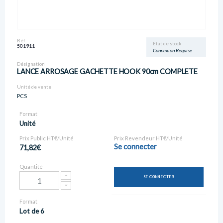
Réf
Etat de stock
501911
Connexion Requise
Désignation
LANCE ARROSAGE GACHETTE HOOK 90cm COMPLETE
Unité de vente
PCS
Format
Unité
Prix Public HT€/Unité
Prix Revendeur HT€/Unité
Se connecter
71,82€
Quantité
SE CONNECTER
Format
Lot de 6