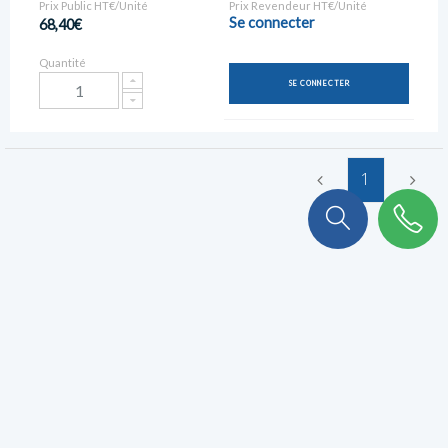
Prix Public HT€/Unité
Prix Revendeur HT€/Unité
Se connecter
68,40€
Quantité
SE CONNECTER
1
On a plein de choses à vous
raconter !
Abonnez-vous à notre newsletter pour ne rien rater.