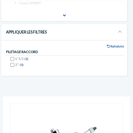
Canons KOMET
APPLIQUER LES FILTRES
Rafraîchir
FILETAGE RACCORD
1''1/2
(1)
2''
(1)