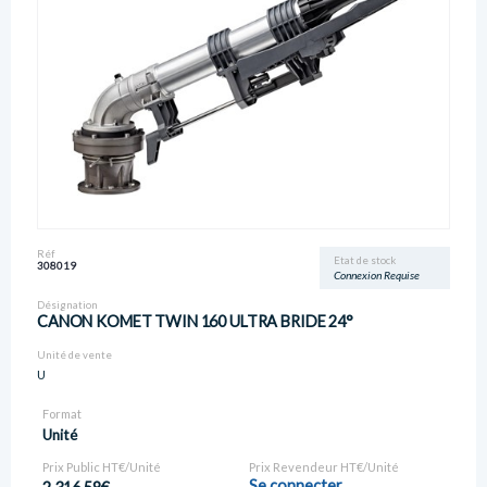
Réf
Etat de stock
308019
Connexion Requise
Désignation
CANON KOMET TWIN 160 ULTRA BRIDE 24°
Unité de vente
U
Format
Unité
Prix Public HT€/Unité
Prix Revendeur HT€/Unité
Se connecter