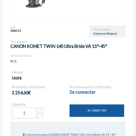
Réf
Etat de stock
308015
Connexion Requise
Désignation
CANON KOMET TWIN 140 Ultra Bride VA 15°-45°
Unité de vente
PCS
Format
Unité
Prix Public HT€/Unité
Prix Revendeur HT€/Unité
Se connecter
2 254,60€
Quantité
SE CONNECTER
Fiche technique CANON KOMET TWIN 140 Ultra Bride VA 15°-45°