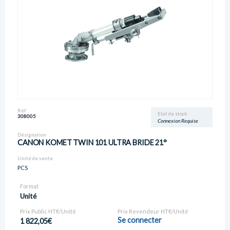
Réf
Etat de stock
308005
Connexion Requise
Désignation
CANON KOMET TWIN 101 ULTRA BRIDE 21°
Unité de vente
PCS
Format
Unité
Prix Public HT€/Unité
Prix Revendeur HT€/Unité
Se connecter
1 822,05€