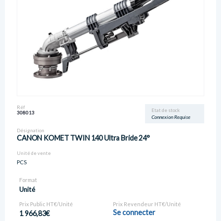
Réf
Etat de stock
308013
Connexion Requise
Désignation
CANON KOMET TWIN 140 Ultra Bride 24°
Unité de vente
PCS
Format
Unité
Prix Public HT€/Unité
Prix Revendeur HT€/Unité
Se connecter
1 966,83€