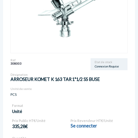
Réf
Etat de stock
308003
Connexion Requise
Désignation
ARROSEUR KOMET K 163 TAR 1"1/2 SS BUSE
Unité de vente
PCS
Format
Unité
Prix Public HT€/Unité
Prix Revendeur HT€/Unité
Se connecter
335,28€