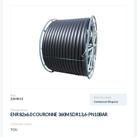
Réf
Etat de stock
2209015
Connexion Requise
Désignation
ENR 82x6.0 COURONNE 360M SDR13,6-PN10BAR
Unité de vente
TOU