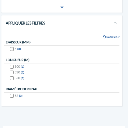
APPLIQUER LES FILTRES
Rafraîchir
EPAISSEUR (MM)
6
(3)
LONGUEUR (M)
300
(1)
330
(1)
360
(1)
DIAMÈTRE NOMINAL
82
(3)