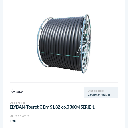
Réf
Etat de stock
02207841
Connexion Requise
Désignation
ELYDAN-Touret C Enr S1 82 x 6.0 360M SERIE 1
Unité de vente
TOU