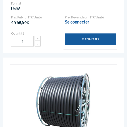
Format
Unité
Prix Public HT€/Unité
Prix Revendeur HT€/Unité
Se connecter
4 968,54€
Quantité
SE CONNECTER