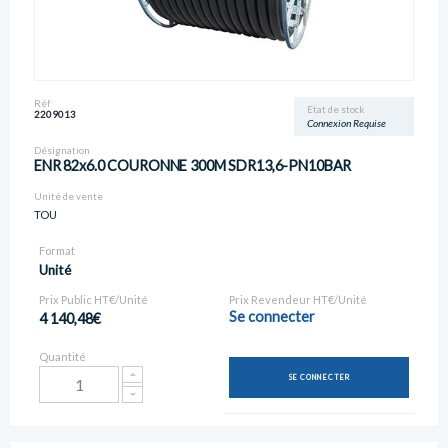
Réf
Etat de stock
2209013
Connexion Requise
Désignation
ENR 82x6.0 COURONNE 300M SDR13,6-PN10BAR
Unité de vente
TOU
Format
Unité
Prix Public HT€/Unité
Prix Revendeur HT€/Unité
Se connecter
4 140,48€
Quantité
SE CONNECTER