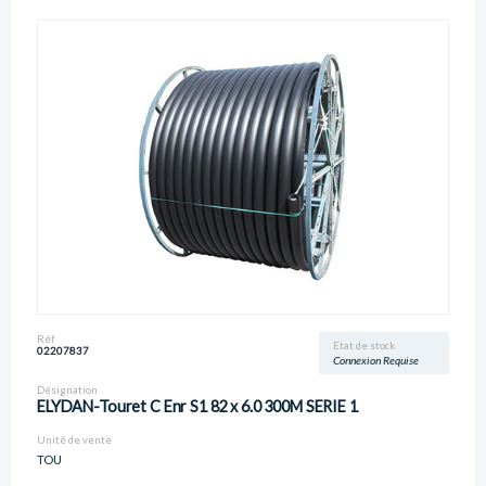
Réf
Etat de stock
02207837
Connexion Requise
Désignation
ELYDAN-Touret C Enr S1 82 x 6.0 300M SERIE 1
Unité de vente
TOU