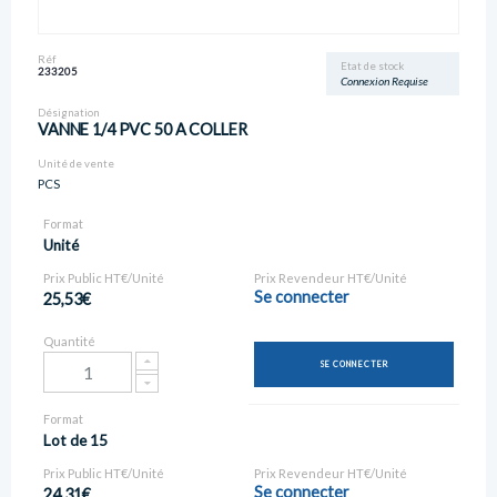
Réf
Etat de stock
233205
Connexion Requise
Désignation
VANNE 1/4 PVC 50 A COLLER
Unité de vente
PCS
Format
Unité
Prix Public HT€/Unité
Prix Revendeur HT€/Unité
Se connecter
25,53€
Quantité
SE CONNECTER
Format
Lot de 15
Prix Public HT€/Unité
Prix Revendeur HT€/Unité
Se connecter
24,31€