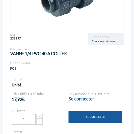
Réf
Etat de stock
233197
Connexion Requise
Désignation
VANNE 1/4 PVC 40 A COLLER
Unité de vente
PCS
Format
Unité
Prix Public HT€/Unité
Prix Revendeur HT€/Unité
Se connecter
17,92€
Quantité
SE CONNECTER
Format