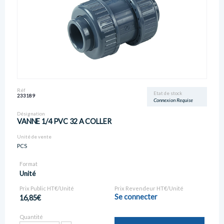
Réf
Etat de stock
233189
Connexion Requise
Désignation
VANNE 1/4 PVC 32 A COLLER
Unité de vente
PCS
Format
Unité
Prix Public HT€/Unité
Prix Revendeur HT€/Unité
Se connecter
16,85€
Quantité