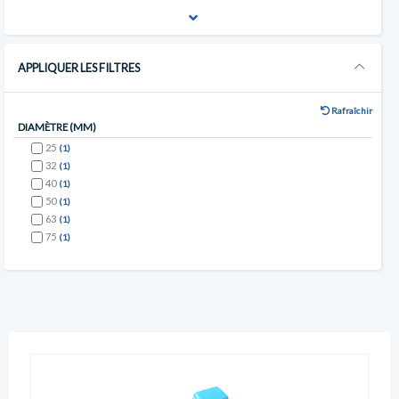
APPLIQUER LES FILTRES
Rafraîchir
DIAMÈTRE (MM)
25
(1)
32
(1)
40
(1)
50
(1)
63
(1)
75
(1)