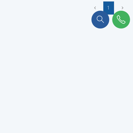
1
On a plein de choses à vous
raconter !
Abonnez-vous à notre newsletter pour ne rien rater.
VALIDER