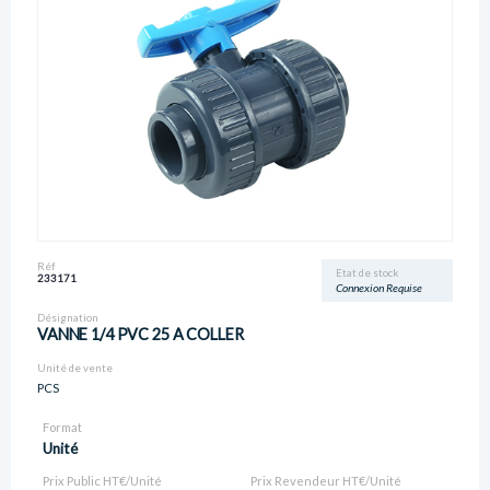
Réf
Etat de stock
233171
Connexion Requise
Désignation
VANNE 1/4 PVC 25 A COLLER
Unité de vente
PCS
Format
Unité
Prix Public HT€/Unité
Prix Revendeur HT€/Unité