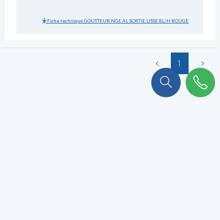
Fiche technique GOUTTEUR NGE AL SORTIE LISSE 8L/H ROUGE
1
On a plein de choses à vous
raconter !
Abonnez-vous à notre newsletter pour ne rien rater.
VALIDER