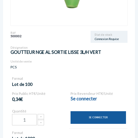
Réf
Etat de stock
500002
Connexion Requise
Désignation
GOUTTEUR NGE AL SORTIE LISSE 3L/H VERT
Unité de vente
PCS
Format
Lot de 100
Prix Public HT€/Unité
Prix Revendeur HT€/Unité
Se connecter
0,34€
Quantité
SE CONNECTER
Format