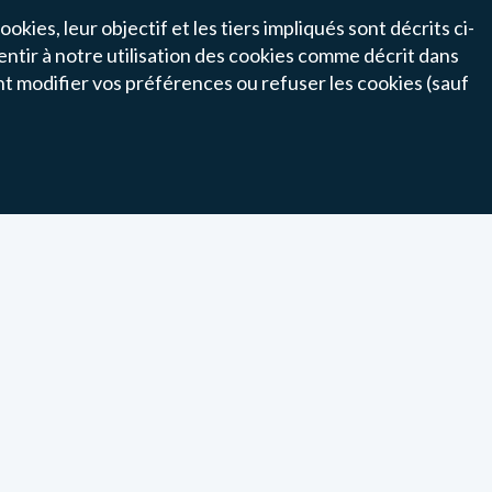
okies, leur objectif et les tiers impliqués sont décrits ci-
entir à notre utilisation des cookies comme décrit dans
1
nt modifier vos préférences ou refuser les cookies (sauf
Un projet, une question ?
Besoin d'aide pour commander sur le site ?
Nous sommes à votre écoute.
+33 (0) 4 90 78 68 70
VALIDER