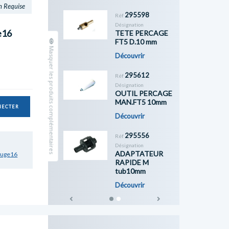
n Requise
295598
Réf
Désignation
e16
TETE PERCAGE
FT5 D.10 mm
Masquer les produits complémentaires
Découvrir
295612
Réf
Désignation
OUTIL PERCAGE
MAN.FT5 10mm
NECTER
Découvrir
295556
Réf
Désignation
ADAPTATEUR
ouge16
RAPIDE M
tub10mm
Découvrir
Previous
Next