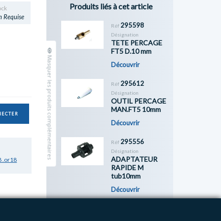
Produits liés à cet article
ock
n Requise
295598
Réf
Désignation
TETE PERCAGE
FT5 D.10 mm
Masquer les produits complémentaires
Découvrir
295612
Réf
Désignation
OUTIL PERCAGE
MAN.FT5 10mm
NECTER
Découvrir
295556
Réf
Désignation
ADAPTATEUR
 .or18
RAPIDE M
tub10mm
Découvrir
Previous
Next