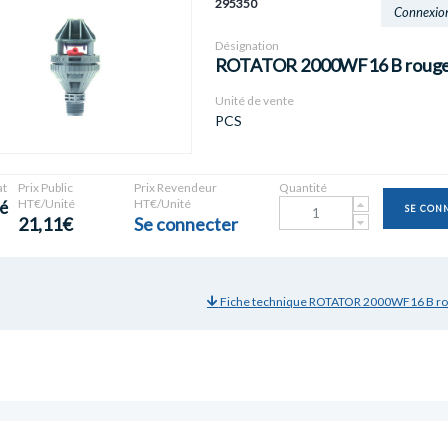
295350
Connexio
Désignation
ROTATOR 2000WF16 B roug
Unité de vente
PCS
t
Prix Public
Prix Revendeur
Quantité
HT€/Unité
HT€/Unité
é
SE CON
21,11€
Se connecter
Fiche technique ROTATOR 2000WF16 B r