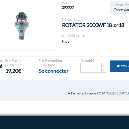
Réf
Etat de st
295357
Connexio
Désignation
ROTATOR 2000WF18 .or18
Unité de vente
PCS
t
Prix Public
Prix Revendeur
Quantité
HT€/Unité
HT€/Unité
é
SE CON
19,20€
Se connecter
Fiche technique ROTATOR 2000WF18