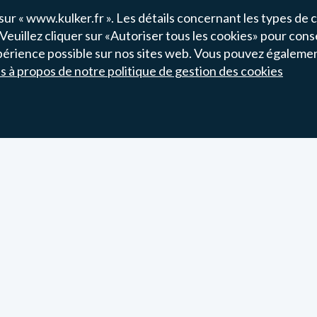
sur « www.kulker.fr ». Les détails concernant les types de co
Veuillez cliquer sur «Autoriser tous les cookies» pour cons
de
1
-
2
sur
2
résultats
 expérience possible sur nos sites web. Vous pouvez égaleme
ls à propos de notre politique de gestion des cookies
er.