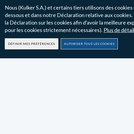
Nous (Kulker S.A.) et certains tiers utilisons des cookies 
dessous et dans notre Déclaration relative aux cookies. 
Affichage 
la Déclaration sur les cookies afin d'avoir la meilleure
pour les cookies strictement nécessaires).
Plus de détai
DÉFINIR MES PRÉFÉRENCES
AUTORISER TOUS LES COOKIES
On a plein de choses à
vous raconter !
Abonnez-vous à notre newsletter pour ne rien rat