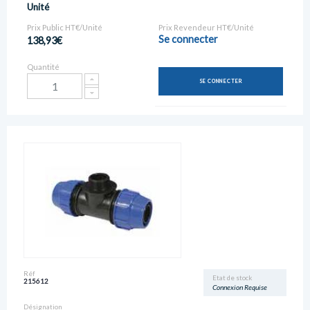
Unité
Prix Public HT€/Unité
Prix Revendeur HT€/Unité
Se connecter
138,93€
Quantité
SE CONNECTER
Réf
Etat de stock
215612
Connexion Requise
Désignation