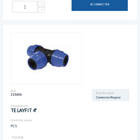
SE CONNECTER
Réf
Etat de stock
215606
Connexion Requise
Désignation
TE LAYFIT 4"
Unité de vente
PCS
Format