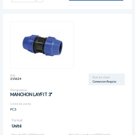
Réf
Etat de stock
215624
Connexion Requise
Désignation
MANCHON LAYFIT 3"
Unité de vente
PCS
Format
Unité
Prix Public HT€/Unité
Prix Revendeur HT€/Unité