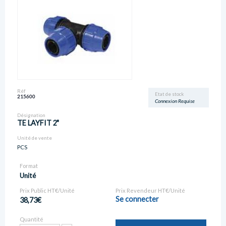
Réf
Etat de stock
215600
Connexion Requise
Désignation
TE LAYFIT 2"
Unité de vente
PCS
Format
Unité
Prix Public HT€/Unité
Prix Revendeur HT€/Unité
Se connecter
38,73€
Quantité