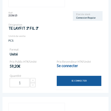
Réf
Etat de stock
215615
Connexion Requise
Désignation
TE LAYFIT 3" FIL 3"
Unité de vente
PCS
Format
Unité
Prix Public HT€/Unité
Prix Revendeur HT€/Unité
Se connecter
59,20€
Quantité
SE CONNECTER