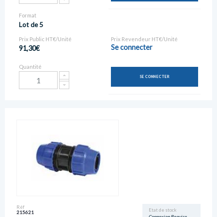
Format
Lot de 5
Prix Public HT€/Unité
Prix Revendeur HT€/Unité
Se connecter
91,30€
Quantité
SE CONNECTER
Réf
Etat de stock
215621
Connexion Requise