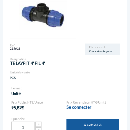
Réf
Etat de stock
215618
Connexion Requise
Désignation
TE LAYFIT 4" FIL 4"
Unité de vente
PCS
Format
Unité
Prix Public HT€/Unité
Prix Revendeur HT€/Unité
Se connecter
95,87€
Quantité
SE CONNECTER