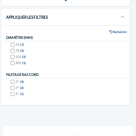
APPLIQUER LES FILTRES
Rafraîchir
DIAMÈTRE (MM)
53
(7)
78
(5)
105
(3)
405
(1)
FILETAGE RACCORD
2"
(4)
3"
(2)
4"
(1)