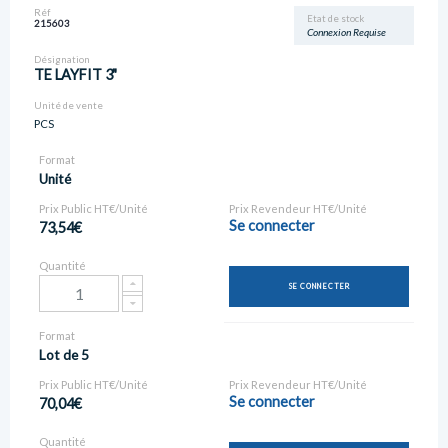
Réf
Etat de stock
215603
Connexion Requise
Désignation
TE LAYFIT 3"
Unité de vente
PCS
Format
Unité
Prix Public HT€/Unité
Prix Revendeur HT€/Unité
Se connecter
73,54€
Quantité
SE CONNECTER
Format
Lot de 5
Prix Public HT€/Unité
Prix Revendeur HT€/Unité
Se connecter
70,04€
Quantité