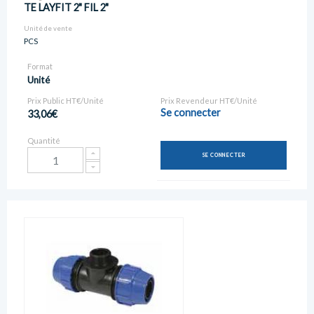
TE LAYFIT 2" FIL 2"
Unité de vente
PCS
Format
Unité
Prix Public HT€/Unité
Prix Revendeur HT€/Unité
Se connecter
33,06€
Quantité
SE CONNECTER