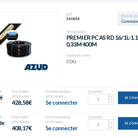
Réf
Etat de st
561654
Connexio
Désignation
PREMIER PC AS RD 16/1L-1
0.33M 400M
Unité de vente
COU
t
Prix Public
Prix Revendeur
Quantité
HT€/Unité
HT€/Unité
é
SE CON
428,58€
Se connecter
t
Prix Public
Prix Revendeur
Quantité
HT€/Unité
HT€/Unité
de
SE CON
408,17€
Se connecter