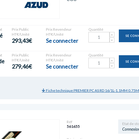
t
Prix Public
Prix Revendeur
Quantité
HT€/Unité
HT€/Unité
é
SE CON
293,43€
Se connecter
t
Prix Public
Prix Revendeur
Quantité
HT€/Unité
HT€/Unité
de
SE CON
279,46€
Se connecter
Fiche technique PREMIER PC AS RD 16/1L-1.1MM 0.75
Réf
Etat de st
561655
Connexio