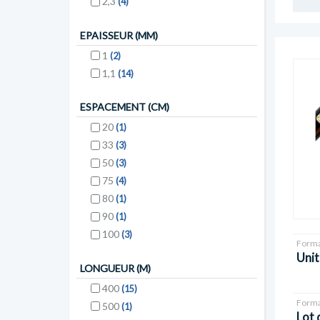
2,3
(4)
EPAISSEUR (MM)
1
(2)
1,1
(14)
ESPACEMENT (CM)
20
(1)
33
(3)
50
(3)
75
(4)
80
(1)
90
(1)
100
(3)
Forma
Unit
LONGUEUR (M)
400
(15)
Forma
500
(1)
Lot 