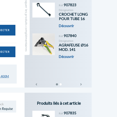
Masquer les produits complémentaires
907823
Réf
Désignation
CROCHET LONG
POUR TUBE 16
Découvrir
NECTER
907840
Réf
Désignation
AGRAFEUSE Ø16
MOD. 141
NECTER
Découvrir
M 400M
Previous
Next
Produits liés à cet article
ock
n Requise
907835
Réf