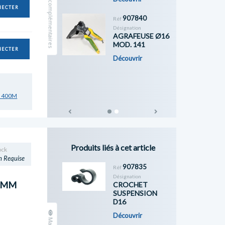
NECTER
907840
Réf
Désignation
AGRAFEUSE Ø16
MOD. 141
NECTER
Découvrir
M 400M
Previous
Next
Produits liés à cet article
ock
n Requise
907835
Réf
Désignation
.1MM
CROCHET
SUSPENSION
D16
Découvrir