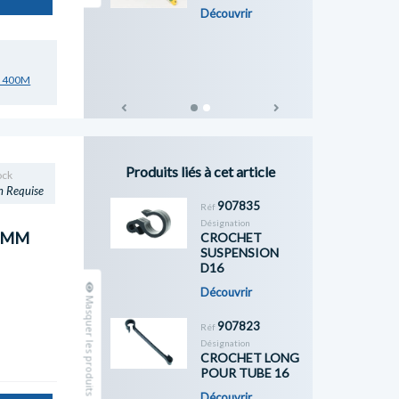
Découvrir
M 400M
Previous
Next
Produits liés à cet article
ock
n Requise
907835
Réf
Désignation
.1MM
CROCHET
SUSPENSION
D16
Découvrir
Masquer les produits complémentaires
907823
Réf
Désignation
CROCHET LONG
POUR TUBE 16
Découvrir