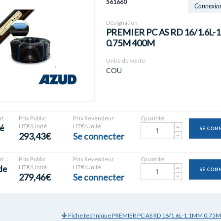
561660
Connexio
Désignation
PREMIER PC AS RD 16/1.6L-
0.75M 400M
Unité de vente
COU
t
Prix Public
Prix Revendeur
Quantité
HT€/Unité
HT€/Unité
é
SE CON
293,43€
Se connecter
t
Prix Public
Prix Revendeur
Quantité
HT€/Unité
HT€/Unité
de
SE CON
279,46€
Se connecter
Fiche technique PREMIER PC AS RD 16/1.6L-1.1MM 0.75