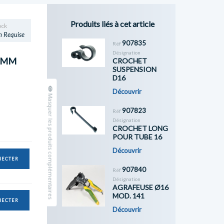
Produits liés à cet article
ock
n Requise
907835
Réf
Désignation
.1MM
CROCHET
SUSPENSION
D16
Découvrir
Masquer les produits complémentaires
907823
Réf
Désignation
CROCHET LONG
POUR TUBE 16
Découvrir
NECTER
907840
Réf
Désignation
AGRAFEUSE Ø16
MOD. 141
NECTER
Découvrir