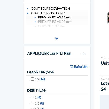
GOUTTEURS DERIVATION
GOUTTEURS INTEGRES
PREMIER PC AS 16 mm
PREMIER PC AS 20 mm
GENUIN PC 16mm
APPLIQUER LES FILTRES
Forma
Unit
Rafraîchir
DIAMÈTRE (MM)
Forma
16
(16)
Lot 
24
DÉBIT (L/H)
1
(4)
1,6
(8)