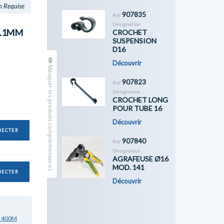
n Requise
907835
Réf
Désignation
1.1MM
CROCHET
SUSPENSION
D16
Découvrir
Masquer les produits complémentaires
907823
Réf
Désignation
CROCHET LONG
POUR TUBE 16
Découvrir
NECTER
907840
Réf
Désignation
AGRAFEUSE Ø16
MOD. 141
NECTER
Découvrir
M 400M