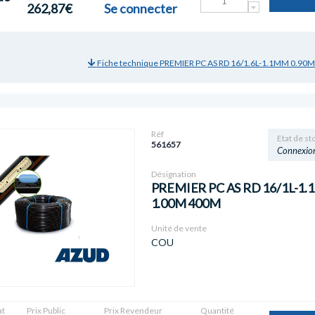
262,87€
Se connecter
Fiche technique PREMIER PC AS RD 16/1.6L-1.1MM 0.90
Réf
Etat de st
561657
Connexio
Désignation
PREMIER PC AS RD 16/1L-1
1.00M 400M
Unité de vente
COU
t
Prix Public
Prix Revendeur
Quantité