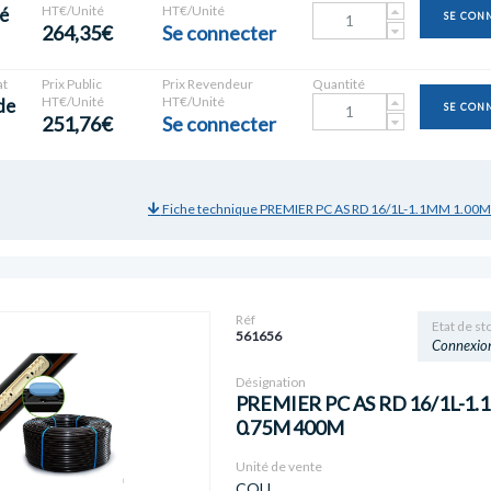
HT€/Unité
HT€/Unité
é
SE CON
264,35€
Se connecter
t
Prix Public
Prix Revendeur
Quantité
HT€/Unité
HT€/Unité
de
SE CON
251,76€
Se connecter
Fiche technique PREMIER PC AS RD 16/1L-1.1MM 1.00
Réf
Etat de st
561656
Connexio
Désignation
PREMIER PC AS RD 16/1L-1
0.75M 400M
Unité de vente
COU