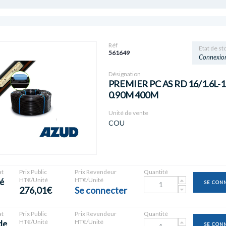
Réf
Etat de st
561649
Connexio
Désignation
PREMIER PC AS RD 16/1.6L-
0.90M 400M
Unité de vente
COU
t
Prix Public
Prix Revendeur
Quantité
HT€/Unité
HT€/Unité
é
SE CON
276,01€
Se connecter
t
Prix Public
Prix Revendeur
Quantité
HT€/Unité
HT€/Unité
de
SE CON