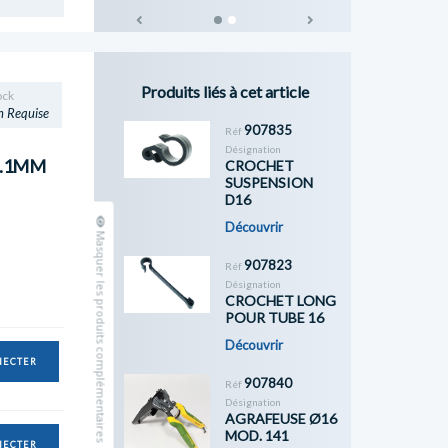
Previous
Next
Produits liés à cet article
ock
n Requise
907835
Réf
Désignation
1.1MM
CROCHET
SUSPENSION
D16
Découvrir
Masquer les produits complémentaires
907823
Réf
Désignation
CROCHET LONG
POUR TUBE 16
Découvrir
NECTER
907840
Réf
Désignation
AGRAFEUSE Ø16
MOD. 141
NECTER