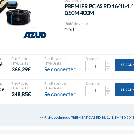
Désignation
PREMIER PC AS RD 16/1L-1
0.50M 400M
Unité de vente
COU
t
Prix Public
Prix Revendeur
Quantité
HT€/Unité
HT€/Unité
é
SE CON
366,29€
Se connecter
t
Prix Public
Prix Revendeur
Quantité
HT€/Unité
HT€/Unité
de
SE CON
348,85€
Se connecter
Fiche technique PREMIER PC AS RD 16/1L-1.1MM 0.50