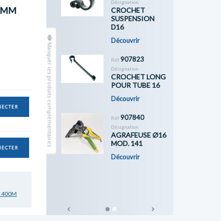
Désignation
.1MM
CROCHET
SUSPENSION
D16
Découvrir
Masquer les produits complémentaires
907823
Réf
Désignation
CROCHET LONG
POUR TUBE 16
Découvrir
NECTER
907840
Réf
Désignation
AGRAFEUSE Ø16
MOD. 141
NECTER
Découvrir
M 400M
Previous
Next