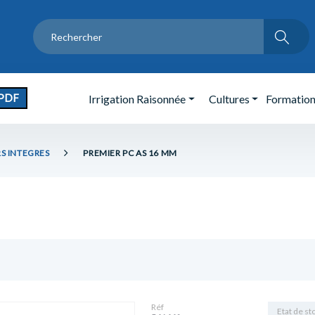
PDF
Irrigation Raisonnée
Cultures
Formatio
S INTEGRES
PREMIER PC AS 16 MM
Réf
Etat de st