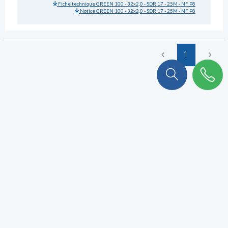
Fiche technique GREEN 100 - 32x2,0 - SDR 17 - 25M - NF P8
Notice GREEN 100 - 32x2,0 - SDR 17 - 25M - NF P8
1
On a plein de choses à vous
raconter !
Abonnez-vous à notre newsletter pour ne rien rater.
VALIDER