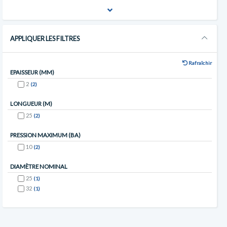
APPLIQUER LES FILTRES
Rafraîchir
EPAISSEUR (MM)
2
(2)
LONGUEUR (M)
25
(2)
PRESSION MAXIMUM (BA)
10
(2)
DIAMÈTRE NOMINAL
25
(1)
32
(1)