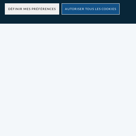
DÉFINIR MES PRÉFÉRENCES
AUTORISER TOUS LES COOKIES
On a plein de choses à
vous raconter !
Abonnez-vous à notre newsletter pour ne rien rat
Produi
Goutt
Micro 