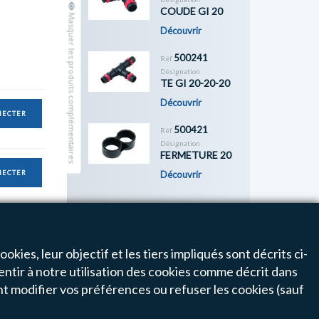
COUDE GI 20
Masquer les produits complémentaires
Découvrir
500241
Réf
Désignation
TE GI 20-20-20
Découvrir
NECTER
500421
Réf
Désignation
FERMETURE 20
NECTER
Découvrir
Previous
Next
okies, leur objectif et les tiers impliqués sont décrits ci-
entir à notre utilisation des cookies comme décrit dans
1
nt modifier vos préférences ou refuser les cookies (sauf
Un projet, une question ?
Besoin d'aide pour commander sur le site ?