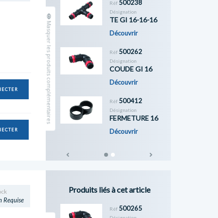
500238
Réf
Désignation
TE GI 16-16-16
Masquer les produits complémentaires
Découvrir
500262
Réf
Désignation
COUDE GI 16
Découvrir
NECTER
500412
Réf
Désignation
FERMETURE 16
NECTER
Découvrir
Previous
Next
Produits liés à cet article
ock
n Requise
500265
Réf
Désignation