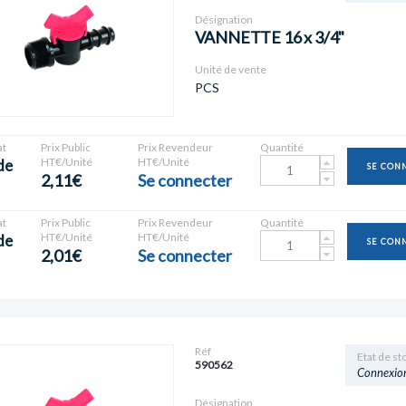
Désignation
VANNETTE 16 x 3/4"
Unité de vente
PCS
t
Prix Public
Prix Revendeur
Quantité
HT€/Unité
HT€/Unité
de
SE CON
2,11€
Se connecter
t
Prix Public
Prix Revendeur
Quantité
HT€/Unité
HT€/Unité
de
SE CON
2,01€
Se connecter
Réf
Etat de st
590562
Connexio
Désignation