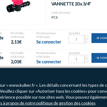
VANNETTE 20 x 3/4"
Unité de vente
PCS
t
Prix Public
Prix Revendeur
Quantité
HT€/Unité
HT€/Unité
de
SE CON
2,11€
Se connecter
t
Prix Public
Prix Revendeur
Quantité
HT€/Unité
HT€/Unité
de
SE CON
2,01€
Se connecter
sur « www.kulker.fr ». Les détails concernant les types de co
Veuillez cliquer sur «Autoriser tous les cookies» pour cons
de
1
-
3
sur
3
résultats
 expérience possible sur nos sites web. Vous pouvez égaleme
ls à propos de notre politique de gestion des cookies