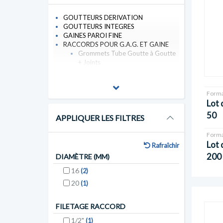
GOUTTEURS DERIVATION
GOUTTEURS INTEGRES
GAINES PAROI FINE
RACCORDS POUR G.A.G. ET GAINE
Grommets Tube Goutte à Goutte
+ Joints
Forma
Lot 
50
APPLIQUER LES FILTRES
Forma
Lot 
Rafraîchir
200
DIAMÈTRE (MM)
16
(2)
20
(1)
FILETAGE RACCORD
1/2"
(1)