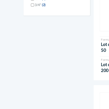
3/4"
(2)
Forma
Lot 
50
Forma
Lot 
200