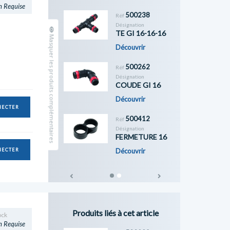
n Requise
500238
Réf
Désignation
TE GI 16-16-16
Masquer les produits complémentaires
Découvrir
500262
Réf
Désignation
COUDE GI 16
Découvrir
NECTER
500412
Réf
Désignation
FERMETURE 16
NECTER
Découvrir
Previous
Next
Produits liés à cet article
ock
n Requise