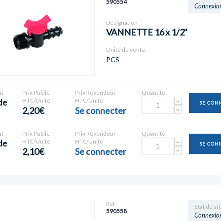
590554
Connexio
Désignation
VANNETTE 16 x 1/2"
Unité de vente
PCS
t
Prix Public
Prix Revendeur
Quantité
HT€/Unité
HT€/Unité
de
SE CON
2,20€
Se connecter
t
Prix Public
Prix Revendeur
Quantité
HT€/Unité
HT€/Unité
de
SE CON
2,10€
Se connecter
Réf
Etat de st
590558
Connexio