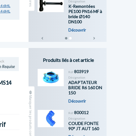
Désignation
14 6ML
K-Remontées
PE100 PN16 MF à
14 6ML
bride Ø140
DN100
Découvrir
Previous
Next
Produits liés à cet article
ock
n Requise
803919
Réf
Désignation
MS14
ADAPTATEUR
BRIDE R6 160 DN
150
Masquer les produits complémentaires
Découvrir
800012
Réf
Désignation
COUDE FONTE
rif
90° JT AUT 160