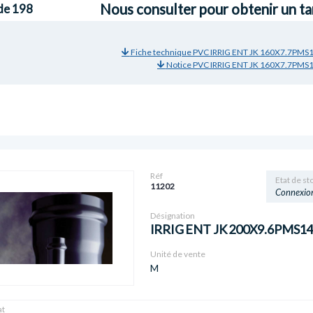
Nous consulter pour obtenir un ta
de 198
Fiche technique PVC IRRIG ENT JK 160X7.7PMS
Notice PVC IRRIG ENT JK 160X7.7PMS
Réf
Etat de st
11202
Connexio
Désignation
IRRIG ENT JK 200X9.6PMS1
Unité de vente
M
t