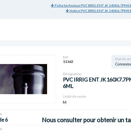
Fiche technique PVC IRRIG ENT JK 140X6.7PMS
Notice PVC IRRIG ENT JK 140X6.7PMS
Réf
Etat de st
11162
Connexio
Désignation
PVC IRRIG ENT JK 160X7.7P
6ML
Unité de vente
M
t
Nous consulter pour obtenir un ta
de 6
t