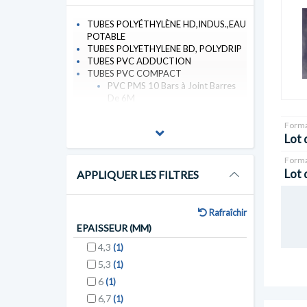
TUBES POLYÉTHYLÈNE HD,INDUS.,EAU
POTABLE
TUBES POLYETHYLENE BD, POLYDRIP
TUBES PVC ADDUCTION
TUBES PVC COMPACT
PVC PMS 10 Bars à Joint Barres
De 6M
Forma
Lot 
Forma
Lot 
APPLIQUER LES FILTRES
Rafraîchir
EPAISSEUR (MM)
4,3
(1)
5,3
(1)
6
(1)
6,7
(1)