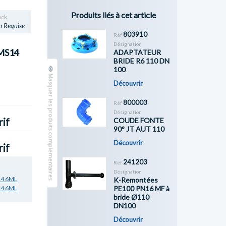
Produits liés à cet article
ock
n Requise
803910
Réf
Désignation
MS14
ADAPTATEUR
BRIDE R6 110 DN
100
Masquer les produits complémentaires
Découvrir
800003
Réf
Désignation
COUDE FONTE
rif
90° JT AUT 110
Découvrir
rif
241203
Réf
Désignation
14 6ML
K-Remontées
PE100 PN16 MF à
14 6ML
bride Ø110
DN100
Découvrir