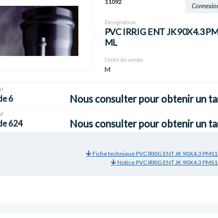
11092
Connexio
Désignation
PVC IRRIG ENT JK 90X4.3 PM
ML
Unité de vente
M
t
Nous consulter pour obtenir un ta
de 6
t
Nous consulter pour obtenir un ta
de 624
Fiche technique PVC IRRIG ENT JK 90X4.3 PMS1
Notice PVC IRRIG ENT JK 90X4.3 PMS1