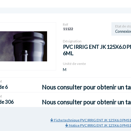
Réf
Etat de st
11122
Connexio
Désignation
PVC IRRIG ENT JK 125X6.0 
6ML
Unité de vente
M
t
Nous consulter pour obtenir un ta
de 6
t
Nous consulter pour obtenir un ta
de 306
Fiche technique PVC IRRIG ENT JK 125X6.0 PMS
Notice PVC IRRIG ENT JK 125X6.0 PMS