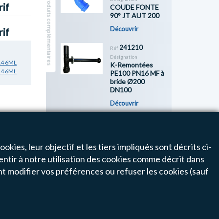
Masquer les produits complémentaires
rif
COUDE FONTE
90° JT AUT 200
Découvrir
rif
241210
Réf
Désignation
14 6ML
K-Remontées
14 6ML
PE100 PN16 MF à
bride Ø200
DN100
Découvrir
Previous
Next
okies, leur objectif et les tiers impliqués sont décrits ci-
entir à notre utilisation des cookies comme décrit dans
1
nt modifier vos préférences ou refuser les cookies (sauf
Un projet, une question ?
Besoin d'aide pour commander sur le site ?
Nous sommes à votre écoute.
+33 (0) 4 90 78 68 70