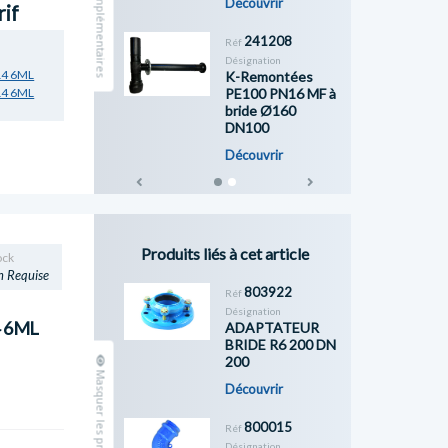
Découvrir
rif
241208
Réf
Désignation
14 6ML
K-Remontées
PE100 PN16 MF à
14 6ML
bride Ø160
DN100
Découvrir
Previous
Next
Produits liés à cet article
ock
n Requise
803922
Réf
Désignation
4 6ML
ADAPTATEUR
BRIDE R6 200 DN
200
Découvrir
800015
Réf
Désignation