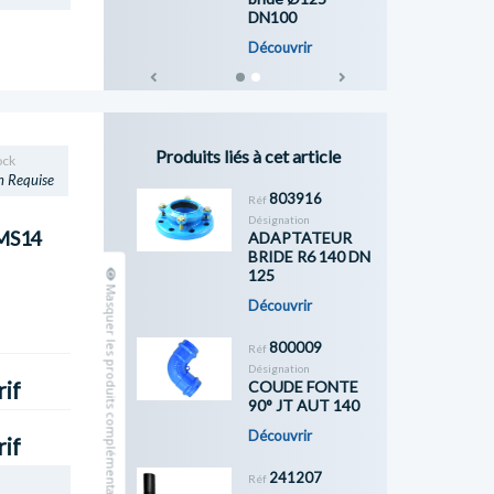
DN100
Découvrir
Previous
Next
Produits liés à cet article
ock
n Requise
803916
Réf
Désignation
MS14
ADAPTATEUR
BRIDE R6 140 DN
125
Masquer les produits complémentaires
Découvrir
800009
Réf
Désignation
COUDE FONTE
rif
90° JT AUT 140
Découvrir
rif
241207
Réf