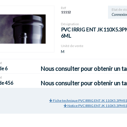
Réf
Etat de st
11112
Connexio
Désignation
PVC IRRIG ENT JK 110X5.3P
6ML
Unité de vente
M
t
Nous consulter pour obtenir un ta
de 6
t
Nous consulter pour obtenir un ta
de 456
Fiche technique PVC IRRIG ENT JK 110X5.3PMS
Notice PVC IRRIG ENT JK 110X5.3PMS