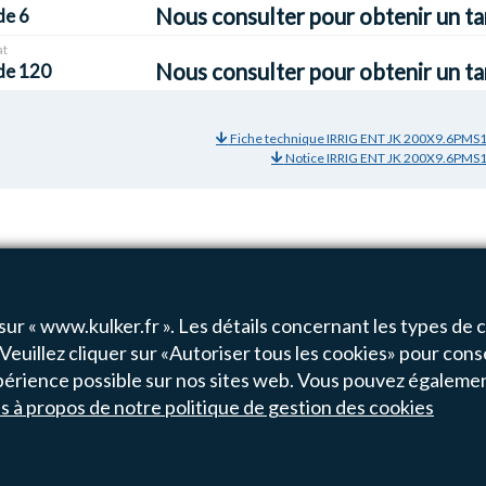
Nous consulter pour obtenir un ta
de 6
t
Nous consulter pour obtenir un ta
de 120
Fiche technique IRRIG ENT JK 200X9.6PMS
Notice IRRIG ENT JK 200X9.6PMS
sur « www.kulker.fr ». Les détails concernant les types de co
Veuillez cliquer sur «Autoriser tous les cookies» pour cons
de
1
-
6
sur
6
résultats
 expérience possible sur nos sites web. Vous pouvez égaleme
ls à propos de notre politique de gestion des cookies