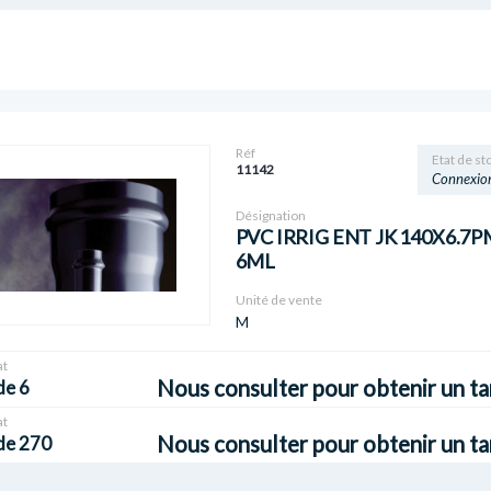
Réf
Etat de st
11142
Connexio
Désignation
PVC IRRIG ENT JK 140X6.7P
6ML
Unité de vente
M
t
Nous consulter pour obtenir un ta
de 6
t
Nous consulter pour obtenir un ta
de 270