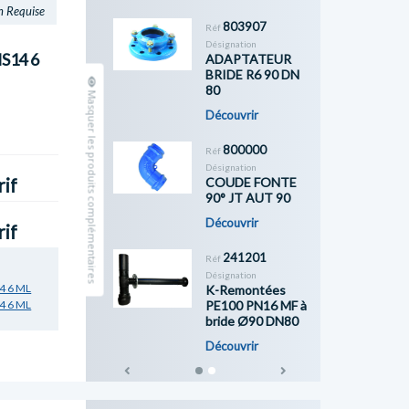
n Requise
803907
Réf
Désignation
S14 6
ADAPTATEUR
BRIDE R6 90 DN
80
Masquer les produits complémentaires
Découvrir
800000
Réf
Désignation
COUDE FONTE
rif
90° JT AUT 90
Découvrir
rif
241201
Réf
Désignation
4 6 ML
K-Remontées
PE100 PN16 MF à
4 6 ML
bride Ø90 DN80
Découvrir
Previous
Next