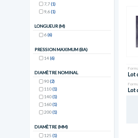
7,7
(1)
9,6
(1)
LONGUEUR (M)
6
(6)
PRESSION MAXIMUM (BA)
14
(6)
Forma
DIAMÈTRE NOMINAL
Lot 
90
(2)
Forma
110
(1)
Lot 
140
(1)
160
(1)
200
(1)
DIAMÈTRE (MM)
125
(1)