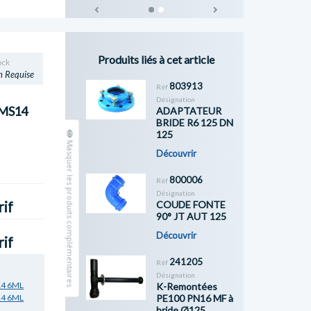
Previous
Next
Produits liés à cet article
ock
n Requise
803913
Réf
Désignation
PMS14
ADAPTATEUR
BRIDE R6 125 DN
125
Masquer les produits complémentaires
Découvrir
800006
Réf
Désignation
COUDE FONTE
rif
90° JT AUT 125
Découvrir
rif
241205
Réf
Désignation
14 6ML
K-Remontées
PE100 PN16 MF à
14 6ML
bride Ø125