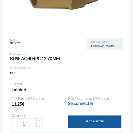
Réf
Etat de stock
320671
Connexion Requise
Désignation
BUSE AQ40BPC 12.70 MM
Unité de vente
PCS
Format
Lot de 5
Prix Public HT€/Unité
Prix Revendeur HT€/Unité
Se connecter
11,25€
Quantité
SE CONNECTER