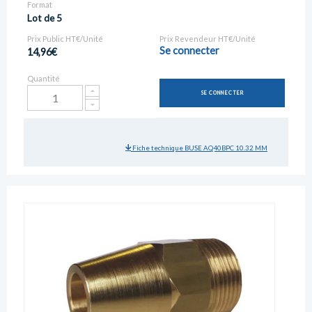
Format
Lot de 5
Prix Public HT€/Unité
Prix Revendeur HT€/Unité
Se connecter
14,96€
Quantité
SE CONNECTER
Fiche technique BUSE AQ40BPC 10.32 MM