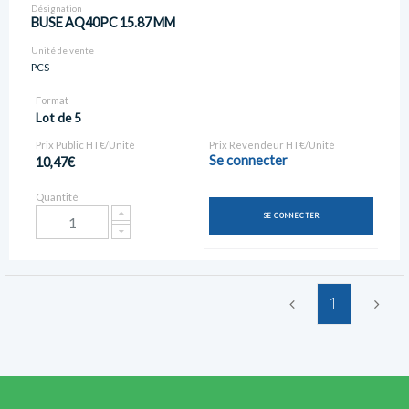
Désignation
BUSE AQ40PC 15.87 MM
Unité de vente
PCS
Format
Lot de 5
Prix Public HT€/Unité
Prix Revendeur HT€/Unité
Se connecter
10,47€
Quantité
SE CONNECTER
1