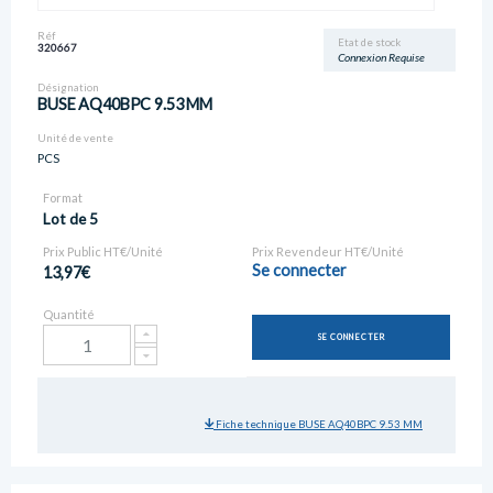
Réf
Etat de stock
320667
Connexion Requise
Désignation
BUSE AQ40BPC 9.53 MM
Unité de vente
PCS
Format
Lot de 5
Prix Public HT€/Unité
Prix Revendeur HT€/Unité
Se connecter
13,97€
Quantité
SE CONNECTER
Fiche technique BUSE AQ40BPC 9.53 MM