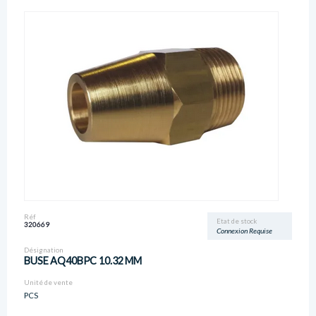
Réf
Etat de stock
320669
Connexion Requise
Désignation
BUSE AQ40BPC 10.32 MM
Unité de vente
PCS