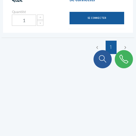
4,62€
Quantité
SE CONNECTER
1
On a plein de choses à vous
raconter !
Abonnez-vous à notre newsletter pour ne rien rater.
VALIDER