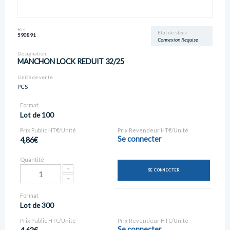
Réf
Etat de stock
590891
Connexion Requise
Désignation
MANCHON LOCK REDUIT 32/25
Unité de vente
PCS
Format
Lot de 100
Prix Public HT€/Unité
Prix Revendeur HT€/Unité
Se connecter
4,86€
Quantité
SE CONNECTER
Format
Lot de 300
Prix Public HT€/Unité
Prix Revendeur HT€/Unité
Se connecter