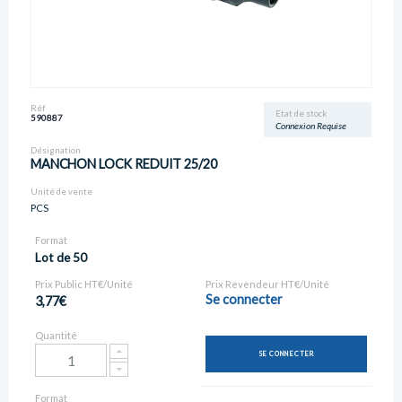
Réf
Etat de stock
590887
Connexion Requise
Désignation
MANCHON LOCK REDUIT 25/20
Unité de vente
PCS
Format
Lot de 50
Prix Public HT€/Unité
Prix Revendeur HT€/Unité
Se connecter
3,77€
Quantité
SE CONNECTER
Format