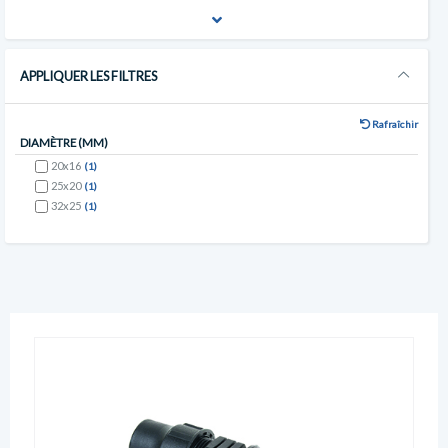
APPLIQUER LES FILTRES
Rafraîchir
DIAMÈTRE (MM)
20x16
(1)
25x20
(1)
32x25
(1)