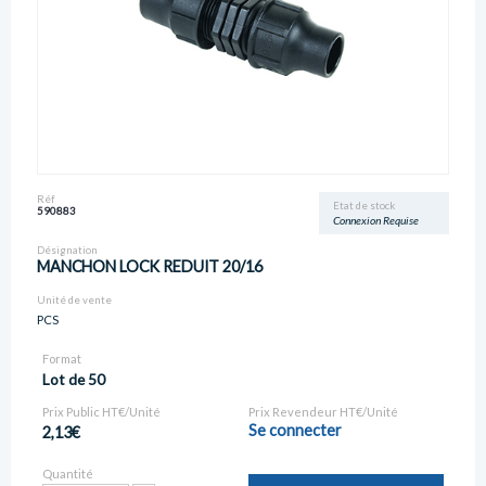
Réf
Etat de stock
590883
Connexion Requise
Désignation
MANCHON LOCK REDUIT 20/16
Unité de vente
PCS
Format
Lot de 50
Prix Public HT€/Unité
Prix Revendeur HT€/Unité
Se connecter
2,13€
Quantité